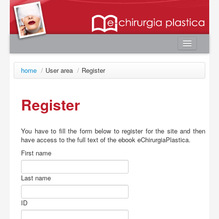
Home
home
/
User area
/
Register
Authors
e-book
Register
Editorial Board
News
You have to fill
the form below t
o register for the
site
and then
have
access to the
full text
of the ebook
eChirurgiaPlastica
.
Contacts
First name
User area
Login
Last name
Register
ID
Password lost