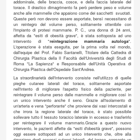
Acquista
addominale, delle braccia, cosce, e della faccia laterale del
torace. Il drastico dimagrimento fa però perdere peso e volume
anche alle mammelle che appaiono come dei sacchetti svuotati.
Queste però non devono essere asportate, bensì necessitano di
un reintegro del volume perso, solitamente ottenibile con
l'impianto di protesi mammarie. P. C., una donna di 24 anni,
affetta da "esiti di obesità grave", è stata sottoposta ad uno
intervento di "
reintegrazione mammaria autologa
".
L'operazione è stata eseguita, per la prima volta nel mondo,
dall'equipe del Prof. Fabio Santanelli, Titolare della Cattedra di
Chirurgia Plastica della II Facoltà dell'Università degli Studi di
Roma "La Sapienza" e Responsabile dell'Unità Operativa di
Chirurgia Plastica dell'Ospedale Sant'Andrea.
La straordinarietà dell'intervento consiste nell'utilizzo di quelle
pieghe cutanee laterali del torace, solitamente asportate
nell'intento di migliorare l'aspetto fisico della paziente, per
reintegrare il volume perso dalle mammelle e migliorare così in
un unico intervento anche il seno. Grazie all'isolamento di
un'arteria e vena "perforante" che proviene dai vasi intercostali e
che irrora la regione laterale del torace, è stato possibile
sollevare tutto il tessuto toracico laterale in eccesso e trasferirlo
per reintegrare il volume mammario.Grazie a questo nuovo
intervento, le pazienti affette da "esiti d'obesità grave", possono
oggi essere sottoposti ad un unico intervento che, oltre alla
rimozione degli eccessi cutanei laterali del torace, consente un