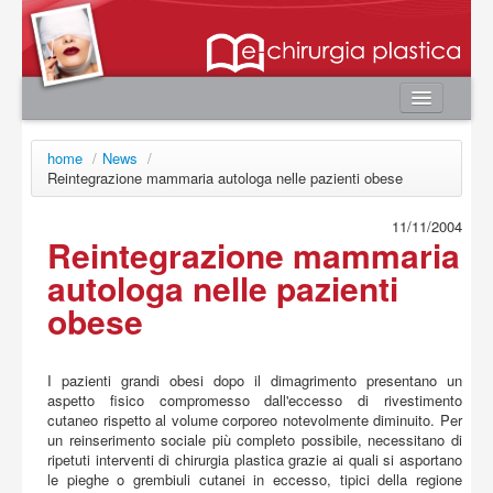
Home
home
/
News
/
Autori
Reintegrazione mammaria autologa nelle pazienti obese
e-book
11/11/2004
Reintegrazione mammaria
Board Editoriale
autologa nelle pazienti
News
obese
Contatti
Area utente
I pazienti grandi obesi dopo il dimagrimento presentano un
Login
aspetto fisico compromesso dall'eccesso di rivestimento
cutaneo rispetto al volume corporeo notevolmente diminuito. Per
Registrazione
un reinserimento sociale più completo possibile, necessitano di
Password smarrita
ripetuti interventi di chirurgia plastica grazie ai quali si asportano
le pieghe o grembiuli cutanei in eccesso, tipici della regione