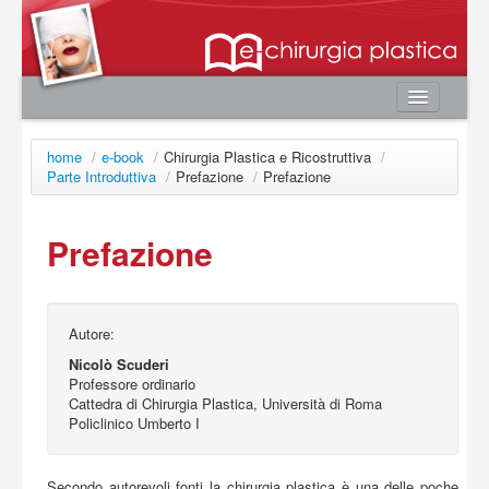
Home
home
/
e-book
/
Chirurgia Plastica e Ricostruttiva
/
Autori
Parte Introduttiva
/
Prefazione
/
Prefazione
e-book
Prefazione
Board Editoriale
News
Contatti
Autore:
Area utente
Nicolò Scuderi
Professore ordinario
Login
Cattedra di Chirurgia Plastica, Università di Roma
Registrazione
Policlinico Umberto I
Password smarrita
Secondo autorevoli fonti la chirurgia plastica è una delle poche