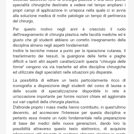
Acquista
specialità chirurgiche destinate a vedere nel tempo ampliarsi i
propri campi di applicazione in un'epoca nella quale ci si avvia
alla soluzione medica di molte patologie un tempo di pertinenza
del chirurgo.
Per questo motivo negli anni è cresciuto il ruolo
dell'insegnamento di chirurgia plastica nelle facoltà mediche ed è
giusto che gli studenti abbiano un corretto insegnamento della
disciplina almeno negli aspetti fondamentali.
Inoltre le tecniche messe a punto per la riparazione cutanea, il
trasferimento dei tessuti, la guarigione delle ferite e piaghe
difficili e tanti altri aspetti caratterizzanti questa "
chirurgia delle
forme
" vengono via via trasferite ad altre discipline chirurgiche
ed utilizzate dagli specialisti nelle situazioni più disparate.
La possibilità di editare un testo particolarmente ricco di
iconografia a disposizione degli studenti del corso di laurea e
delle scuole di specializzazione disponibile in rete è
un'occasione importante per fornire nozioni chiare ed aggiornate
sui vari capitoli della chirurgia plastica.
D'altronde proprio i mass media hanno contribuito, in quest'ultimo
decennio, ad accrescere l'interesse per questa disciplina e
pertanto essa riveste un ruolo fondamentale nella preparazione
di base dei medici delle nuove generazioni, dando loro la
possibilità attraverso questo testo elettronico, di acquisire
informazioni utili riguardo la moderna chirurgia plastica in modo