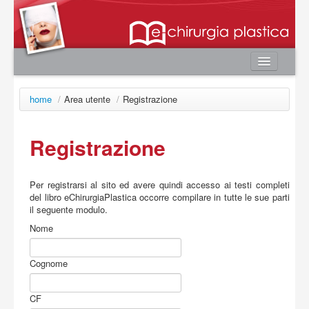
Home
home
/
Area utente
/
Registrazione
Autori
e-book
Registrazione
Board Editoriale
News
Per registrarsi al sito ed avere quindi accesso ai testi completi
del libro eChirurgiaPlastica occorre compilare in tutte le sue parti
Contatti
il seguente modulo.
Area utente
Nome
Login
Cognome
Registrazione
Password smarrita
CF