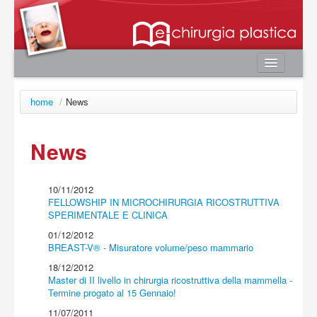
Home
home
/
News
Autori
e-book
News
Board Editoriale
News
10/11/2012
FELLOWSHIP IN MICROCHIRURGIA RICOSTRUTTIVA
Contatti
SPERIMENTALE E CLINICA
Area utente
01/12/2012
BREAST-V® - Misuratore volume/peso mammario
Login
18/12/2012
Registrazione
Master di II livello in chirurgia ricostruttiva della mammella -
Termine progato al 15 Gennaio!
Password smarrita
11/07/2011