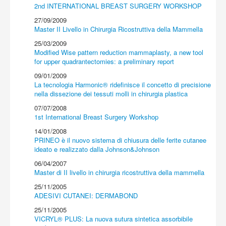
Acquista
2nd INTERNATIONAL BREAST SURGERY WORKSHOP
27/09/2009
Master II Livello in Chirurgia Ricostruttiva della Mammella
25/03/2009
Modified Wise pattern reduction mammaplasty, a new tool
for upper quadrantectomies: a preliminary report
09/01/2009
La tecnologia Harmonic® ridefinisce il concetto di precisione
nella dissezione dei tessuti molli in chirurgia plastica
07/07/2008
1st International Breast Surgery Workshop
14/01/2008
PRINEO è il nuovo sistema di chiusura delle ferite cutanee
ideato e realizzato dalla Johnson&Johnson
06/04/2007
Master di II livello in chirurgia ricostruttiva della mammella
25/11/2005
ADESIVI CUTANEI: DERMABOND
25/11/2005
VICRYL® PLUS: La nuova sutura sintetica assorbibile