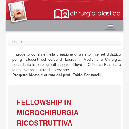
Home
home
Autori
Il progetto consiste nella creazione di un sito Internet didattico
e-book
per gli studenti del corso di Laurea in Medicina e Chirurgia,
Board Editoriale
riguardante le patologie di maggior rilievo in Chirurgia Plastica e
le relative possibilità di correzione.
News
Progetto ideato e curato dal prof. Fabio Santanelli
.
Contatti
Area utente
FELLOWSHIP IN
Login
MICROCHIRURGIA
Registrazione
Password smarrita
RICOSTRUTTIVA