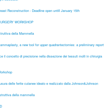
reast Reconstruction - Deadline open untill January 15th
 SURGERY WORKSHOP
ostruttiva della Mammella
ammaplasty, a new tool for upper quadrantectomies: a preliminary report
 il concetto di precisione nella dissezione dei tessuti molli in chirurgia
 Workshop
sura delle ferite cutanee ideato e realizzato dalla Johnson&Johnson
costruttiva della mammella
ND