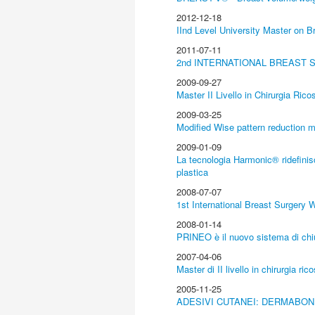
2012-12-18
IInd Level University Master on B
2011-07-11
2nd INTERNATIONAL BREAST
2009-09-27
Master II Livello in Chirurgia Ric
2009-03-25
Modified Wise pattern reduction m
2009-01-09
La tecnologia Harmonic® ridefinisce
plastica
2008-07-07
1st International Breast Surgery
2008-01-14
PRINEO è il nuovo sistema di chiu
2007-04-06
Master di II livello in chirurgia ri
2005-11-25
ADESIVI CUTANEI: DERMABO