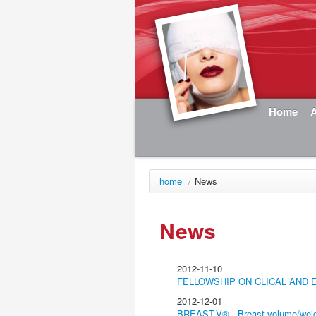
Home
home
/
News
News
2012-11-10
FELLOWSHIP ON CLICAL AND
2012-12-01
BREAST-V® - Breast volume/weigh