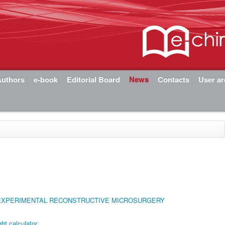
Authors
e-book
Editorial Board
News
Contacts
User a
 EXPERIMENTAL RECONSTRUCTIVE MICROSURGERY
t calculator