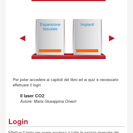
Acquista
Metodiche di
Espansione
Impianti
Metodiche m
base
tissutale
cro­chi­rur­gi­
Per poter accedere ai capitoli del libro ed ai quiz è necessario
effettuare il login
Il laser CO2
Autore: Maria Giuseppina Onesti
Login
Effettua il login per avere accesso a tutte le sezioni riservate del