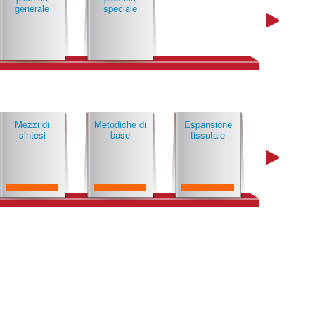
generale
speciale
Mezzi di
Metodiche di
Espansione
Impianti
sintesi
base
tissutale