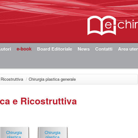
utori
e-book
Board Editoriale
News
Contatti
Area ute
 Ricostruttiva
/
Chirurgia plastica generale
ica e Ricostruttiva
Chirurgia
Chirurgia
plastica
plastica