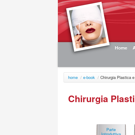
Home
A
home
/
e-book
/
Chirurgia Plastica e
Chirurgia Plast
Parte
Introduttiva