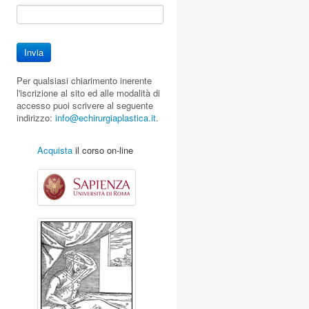
Per qualsiasi chiarimento inerente
l'iscrizione al sito ed alle modalità di
accesso puoi scrivere al seguente
indirizzo:
info@echirurgiaplastica.it
.
Metodiche mi­
Metodiche
Tumori cutanei
cro­chi­rur­gi­che
laser
mal
Acquista
il corso on-line